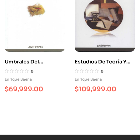
Umbrales Del
Estudios De Teoría Y
Imaginario. Ensayos De
Literatura Comparada
0
0
Estética Literaria En La
Enrique Baena
Enrique Baena
Modernidad
$
69,999.00
$
109,999.00