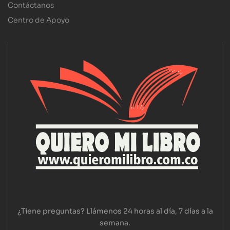
Contáctanos
Centro de Apoyo
¿Tiene preguntas? Llámenos 24 horas al día, 7 días a la
semana.