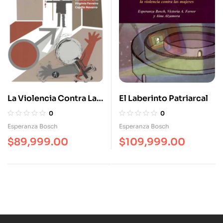
La Violencia Contra Las
El Laberinto Patriarcal
Mujeres. El Amor Como
0
0
Coartada
Esperanza Bosch
Esperanza Bosch
$
89,999.00
$
109,999.00