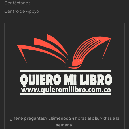
Contáctanos
Centro de Apoyo
¿Tiene preguntas? Llámenos 24 horas al día, 7 días a la
semana.