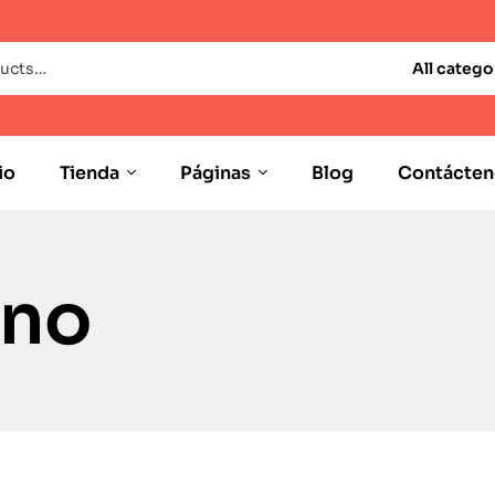
All catego
io
Tienda
Páginas
Blog
Contácten
ano