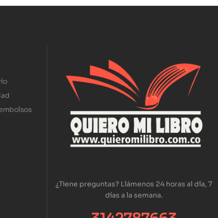
ío
dad
eembolsos
¿Tiene preguntas? Llámenos 24 horas al día, 7
días a la semana.