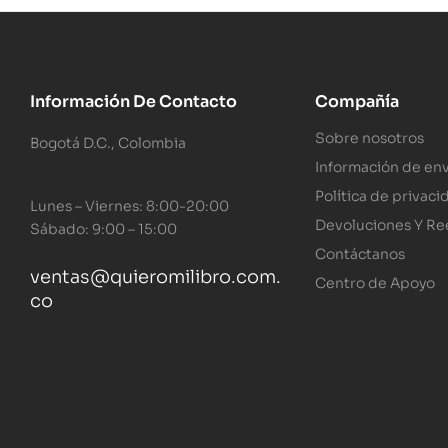
Información De Contacto
Compañía
Sobre nosotros
Bogotá D.C., Colombia
Información de env
Política de privaci
Lunes – Viernes: 8:00-20:00
Devoluciones Y R
Sábado: 9:00 – 15:00
Contáctanos
ventas@quieromilibro.com.
Centro de Apoyo
co