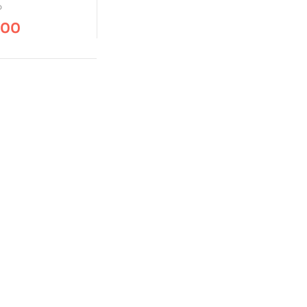
o
.00