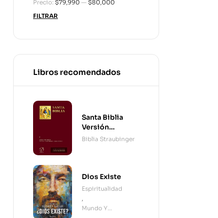
Precio:
$79,990
—
$80,000
FILTRAR
Libros recomendados
Santa Biblia
Versión
Straubinger - 2
Biblia Straubinger
Tomos
Dios Existe
Espiritualidad
,
Mundo Y
Cristianismo