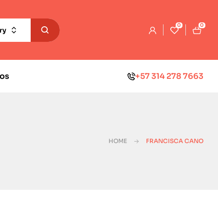
0
0
ry
os
+57 314 278 7663
HOME
FRANCISCA CANO