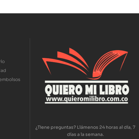
ío
dad
eembolsos
¿Tiene preguntas? Llámenos 24 horas al día, 7
días a la semana.