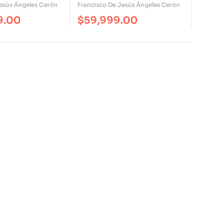
Sobre El Lenguaje Y La
esús Ángeles Cerón
Francisco De Jesús Ángeles Cerón
Creación
9.00
$
59,999.00