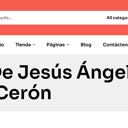
All catego
io
Tienda
Páginas
Blog
Contácten
De Jesús Ánge
Cerón