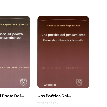
 Poeta Del
Una Poética Del
to
Pensamiento. Ensayo
0
0