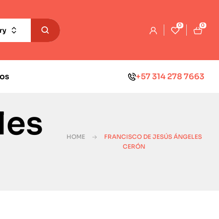
0
0
ry
os
+57 314 278 7663
les
HOME
FRANCISCO DE JESÚS ÁNGELES
CERÓN