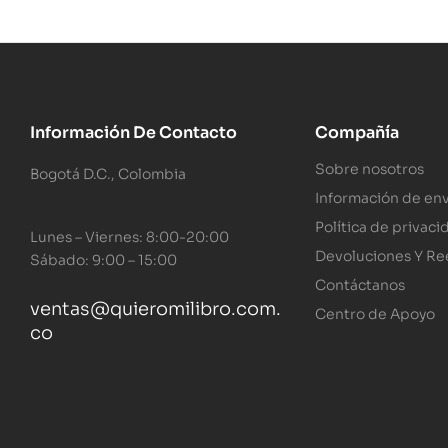
Información De Contacto
Compañía
Sobre nosotros
Bogotá D.C., Colombia
Información de env
Política de privaci
Lunes – Viernes: 8:00-20:00
Devoluciones Y R
Sábado: 9:00 – 15:00
Contáctanos
ventas@quieromilibro.com.
Centro de Apoyo
co