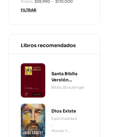
Precio:
$59,990
—
$110,000
FILTRAR
Libros recomendados
Santa Biblia
Versión
Straubinger - 2
Biblia Straubinger
Tomos
Dios Existe
Espiritualidad
,
Mundo Y
Cristianismo