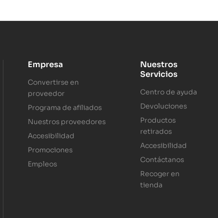
Empresa
Nuestros
Servicios
Convertirse en
Centro de ayuda
proveedor
Devoluciones
Programa de afiliados
Productos
Nuestros proveedores
retirados
Accesibilidad
Accesibilidad
Promociones
Contáctanos
Empleos
Recoger en
tienda