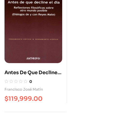
Antes De Que Decline
El Día Reflexiones
0
Filosóficas Sobre Otro
Francisco José Matín
Mundo Posible
$
119,999.00