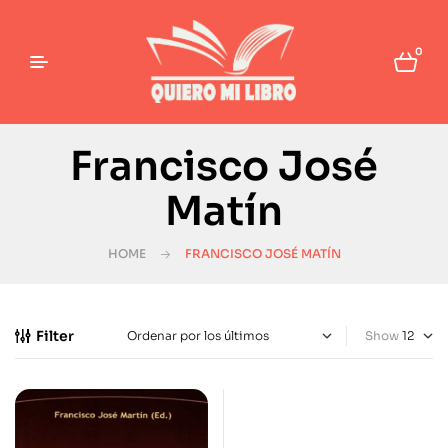
0
Francisco José
Matín
HOME
FRANCISCO JOSÉ MATÍN
Filter
Show