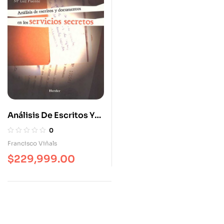
Análisis De Escritos Y
Documentos En Los
0
Servicios Secretos
Francisco Viñals
$
229,999.00