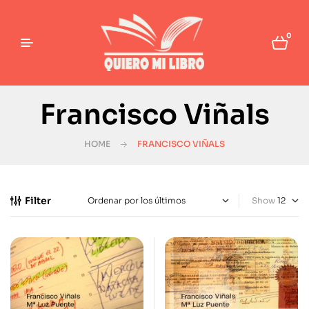
0
Francisco Viñals
HOME
FRANCISCO VIÑALS
Filter
Show