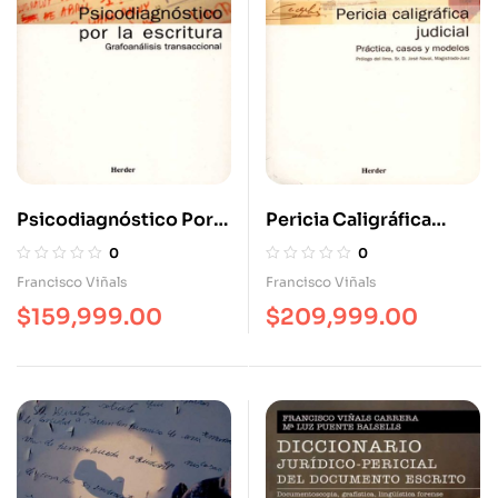
Psicodiagnóstico Por
Pericia Caligráfica
La Escritura
Judicial. Práctica,
0
0
Casos Y Modelos
Francisco Viñals
Francisco Viñals
$
159,999.00
$
209,999.00