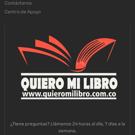
Contáctanos
Centro de Apoyo
¿Tiene preguntas? Llámenos 24 horas al día, 7 días a la
semana.