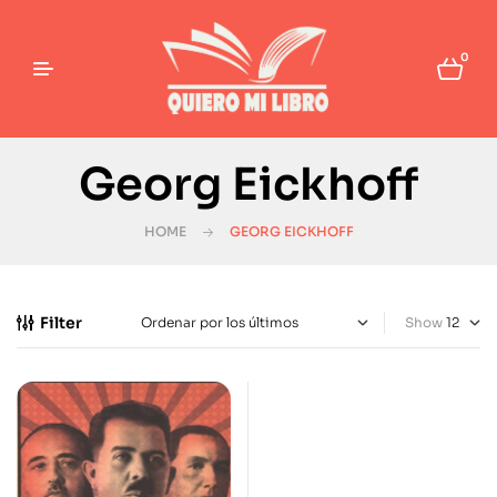
0
Georg Eickhoff
HOME
GEORG EICKHOFF
Filter
Show