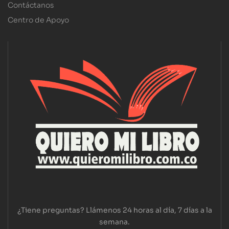
Contáctanos
Centro de Apoyo
¿Tiene preguntas? Llámenos 24 horas al día, 7 días a la
semana.