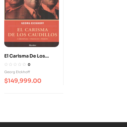
El Carisma De Los
Caudillos. Cárdenas,
0
Franco, Perón
Georg Eickhoff
$
149,999.00