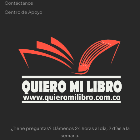
Contáctanos
Centro de Apoyo
¿Tiene preguntas? Llámenos 24 horas al día, 7 días a la
semana.