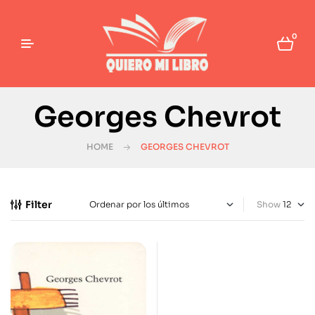
0
Georges Chevrot
HOME
GEORGES CHEVROT
Filter
Show