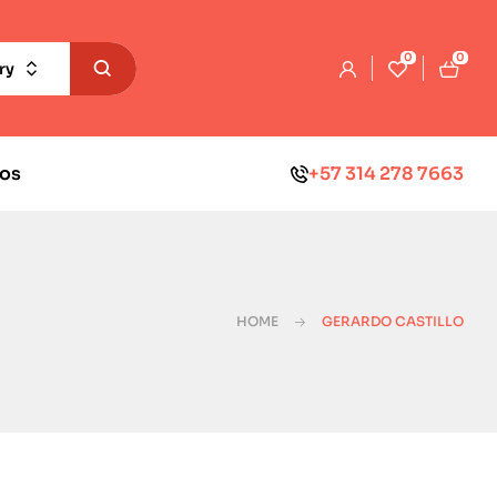
0
0
ry
os
+57 314 278 7663
HOME
GERARDO CASTILLO