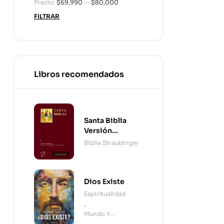
Precio:
$69,990
—
$80,000
FILTRAR
Libros recomendados
Santa Biblia
Versión
Straubinger - 2
Biblia Straubinger
Tomos
Dios Existe
Espiritualidad
,
Mundo Y
Cristianismo