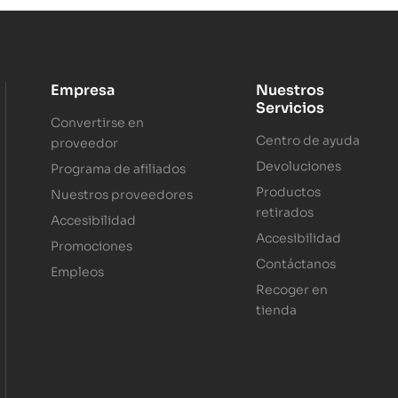
Empresa
Nuestros
Servicios
Convertirse en
Centro de ayuda
proveedor
Devoluciones
Programa de afiliados
Productos
Nuestros proveedores
retirados
Accesibilidad
Accesibilidad
Promociones
Contáctanos
Empleos
Recoger en
tienda