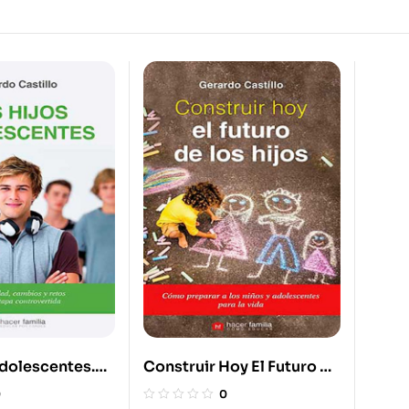
Adolescentes.
Construir Hoy El Futuro De
ad, Cambios Y
Los Hijos. Cómo Preparar
0
0