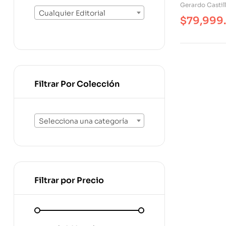
Retos En U
Gerardo Castil
Controvert
Cualquier Editorial
$
79,999
Filtrar Por Colección
Selecciona una categoría
Filtrar por Precio