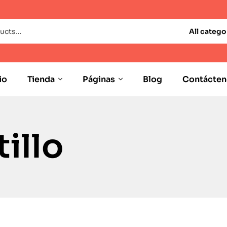
All catego
io
Tienda
Páginas
Blog
Contácten
illo