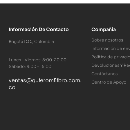
Información De Contacto
Compañía
Sobre nosotros
Bogotá D.C., Colombia
Información de env
Política de privaci
Lunes – Viernes: 8:00-20:00
Devoluciones Y R
Sábado: 9:00 – 15:00
Contáctanos
ventas@quieromilibro.com.
Centro de Apoyo
co