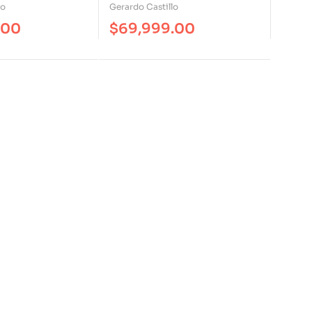
na Etapa
A Los Niños Y
lo
Gerardo Castillo
ida.
Adolescentes Para La Vida
.00
$
69,999.00