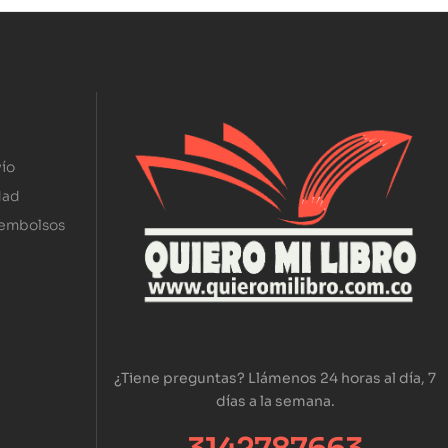
ío
dad
eembolsos
¿Tiene preguntas? Llámenos 24 horas al día, 7
días a la semana.