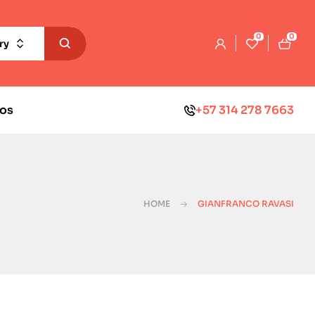
0
0
ry
os
+57 314 278 7663
HOME
GIANFRANCO RAVASI