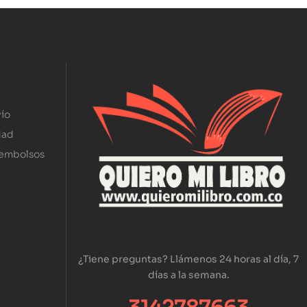
ío
dad
eembolsos
¿Tiene preguntas? Llámenos 24 horas al día, 7
días a la semana.