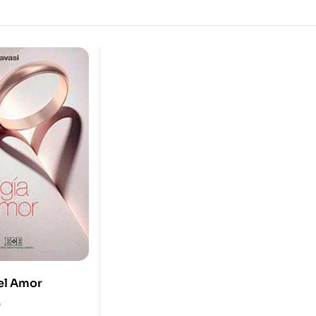
el Amor
0