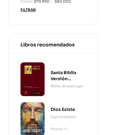
Precio:
$79,990
—
$80,000
FILTRAR
Libros recomendados
Santa Biblia
Versión
Straubinger - 2
Biblia Straubinger
Tomos
Dios Existe
Espiritualidad
,
Mundo Y
Cristianismo