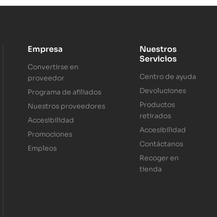
Empresa
Nuestros
Servicios
Convertirse en
Centro de ayuda
proveedor
Devoluciones
Programa de afiliados
Productos
Nuestros proveedores
retirados
Accesibilidad
Accesibilidad
Promociones
Contáctanos
Empleos
Recoger en
tienda