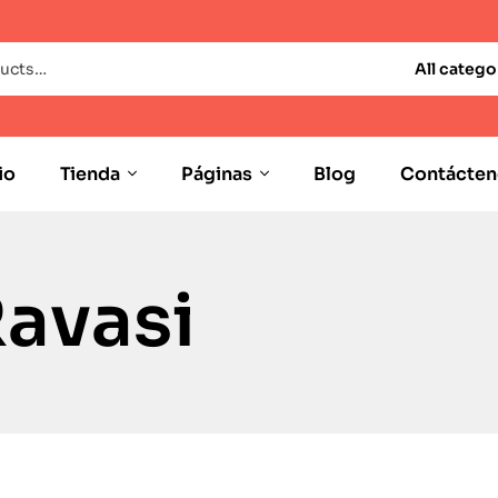
All catego
io
Tienda
Páginas
Blog
Contácten
Ravasi