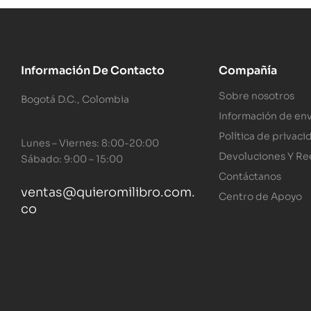
Información De Contacto
Compañía
Sobre nosotros
Bogotá D.C., Colombia
Información de env
Política de privaci
Lunes – Viernes: 8:00-20:00
Devoluciones Y R
Sábado: 9:00 – 15:00
Contáctanos
ventas@quieromilibro.com.
Centro de Apoyo
co