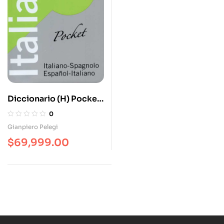
Diccionario (H) Pocket
Italiano. Español-
0
Italiano / Italiano-
Gianpiero Pelegi
Español
$
69,999.00