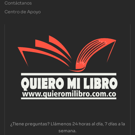
Contáctanos
Centro de Apoyo
¿Tiene preguntas? Llámenos 24 horas al día, 7 días a la
semana.