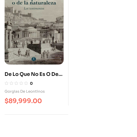
De Lo Que No Es O De
La Naturaleza Los
0
Testimonios
Gorgias De Leontinos
$
89,999.00