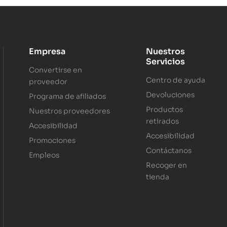
Empresa
Nuestros
Servicios
Convertirse en
Centro de ayuda
proveedor
Devoluciones
Programa de afiliados
Productos
Nuestros proveedores
retirados
Accesibilidad
Accesibilidad
Promociones
Contáctanos
Empleos
Recoger en
tienda