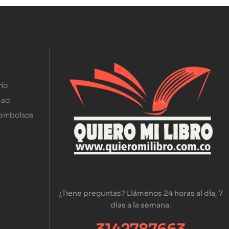
ío
dad
eembolsos
¿Tiene preguntas? Llámenos 24 horas al día, 7
días a la semana.