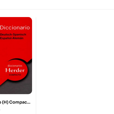
o (H) Compacto
0