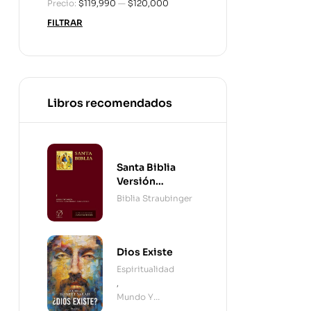
Precio:
$119,990
—
$120,000
FILTRAR
Libros recomendados
Santa Biblia
Versión
Straubinger - 2
Biblia Straubinger
Tomos
Dios Existe
Espiritualidad
,
Mundo Y
Cristianismo