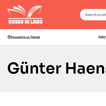
Inic
Encuentra La Tienda
Günter Haen