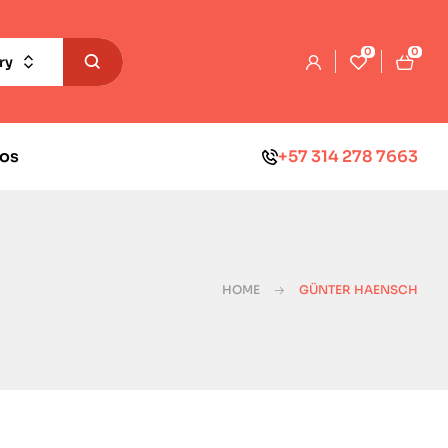
0
0
ry
os
+57 314 278 7663
HOME
GÜNTER HAENSCH