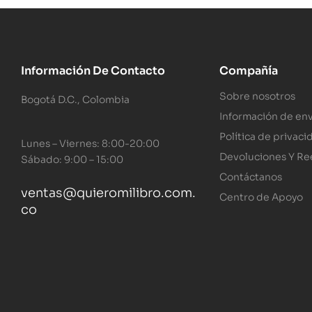
Información De Contacto
Compañía
Sobre nosotros
Bogotá D.C., Colombia
Información de env
Política de privaci
Lunes – Viernes: 8:00-20:00
Devoluciones Y R
Sábado: 9:00 – 15:00
Contáctanos
ventas@quieromilibro.com.
Centro de Apoyo
co