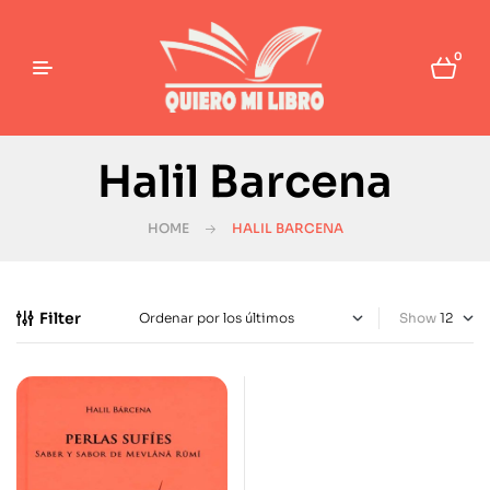
0
Halil Barcena
HOME
HALIL BARCENA
Filter
Show