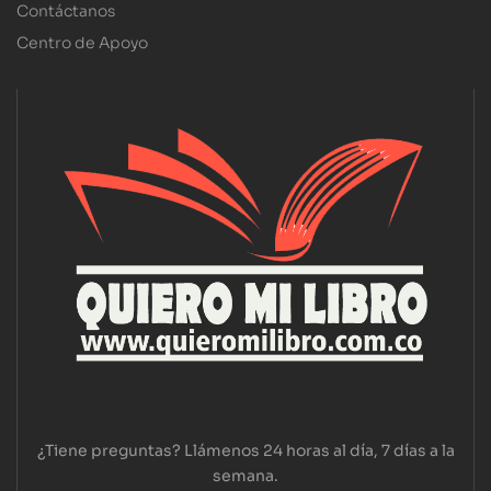
Contáctanos
Centro de Apoyo
¿Tiene preguntas? Llámenos 24 horas al día, 7 días a la
semana.