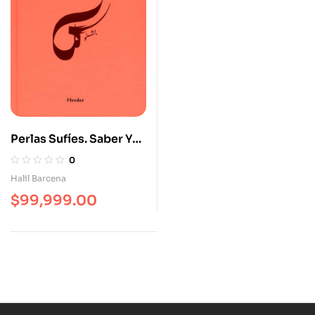
Perlas Sufíes. Saber Y
Sabor De Mevlana Rumi
0
Halil Barcena
$
99,999.00