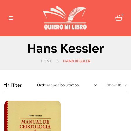
0
Hans Kessler
HOME
HANS KESSLER
Filter
Show