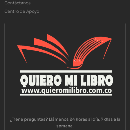
Contáctanos
Centro de Apoyo
¿Tiene preguntas? Llámenos 24 horas al día, 7 días a la
semana.