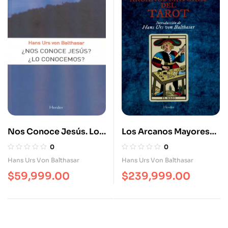
Nos Conoce Jesús. Lo
Los Arcanos Mayores
Conocemos
Del Tarot
0
0
Hans Urs Von Balthasar
Hans Urs Von Balthasar
$
59,999.00
$
239,999.00