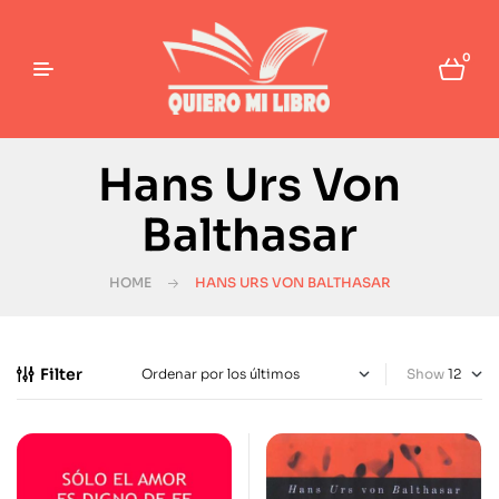
0
Hans Urs Von
Balthasar
HOME
HANS URS VON BALTHASAR
Filter
Show