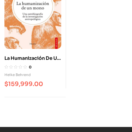
La Humanización De Un
Mono Una
0
Autobiografía De La
Heike Behrend
Investigación
$
159,999.00
Antropológica