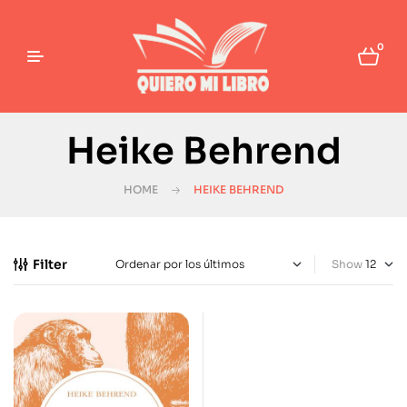
0
Heike Behrend
HOME
HEIKE BEHREND
Filter
Show