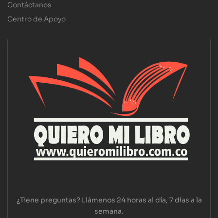
Contáctanos
Centro de Apoyo
¿Tiene preguntas? Llámenos 24 horas al día, 7 días a la
semana.