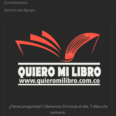
Contáctanos
Centro de Apoyo
¿Tiene preguntas? Llámenos 24 horas al día, 7 días a la
semana.