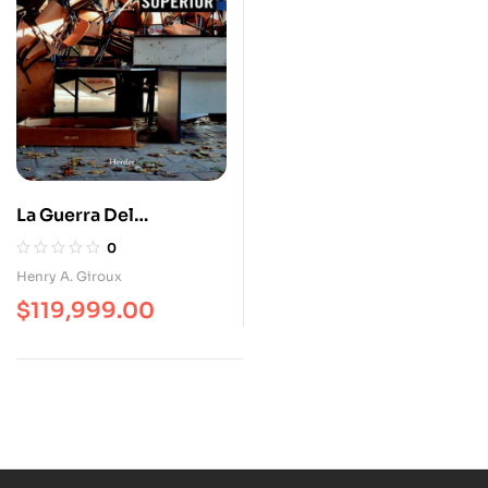
La Guerra Del
Neoliberalismo Contra
0
La Educación Superior
Henry A. Giroux
$
119,999.00