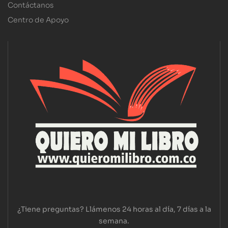
Contáctanos
Centro de Apoyo
¿Tiene preguntas? Llámenos 24 horas al día, 7 días a la
semana.