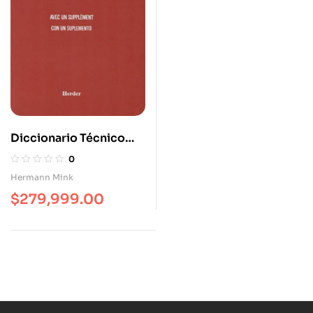
Diccionario Técnico
(Volumen I) Frances –
0
Español
Hermann Mink
$
279,999.00