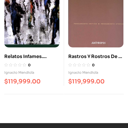
Relatos Infames.
Rastros Y Rostros De La
Breves Historias De
Biopolítica
0
0
Crimen Y Castigo
Ignacio Mendiola
Ignacio Mendiola
$
119,999.00
$
119,999.00