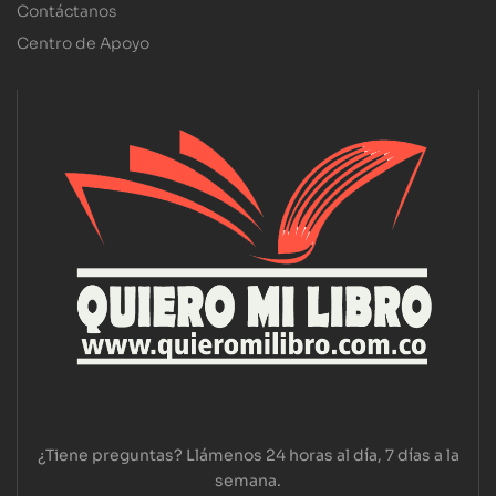
Contáctanos
Centro de Apoyo
¿Tiene preguntas? Llámenos 24 horas al día, 7 días a la
semana.