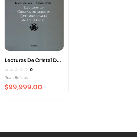
Lecturas De Cristal De
Aliento Atemkristal De
0
Paul Celan
Jean Bollack
$
99,999.00