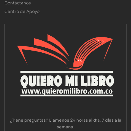
Contáctanos
Centro de Apoyo
¿Tiene preguntas? Llámenos 24 horas al día, 7 días a la
semana.