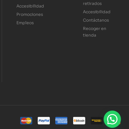
retirados
Accesibilidad
Accesibilidad
Promociones
Contáctanos
Empleos
Recoger en
tienda