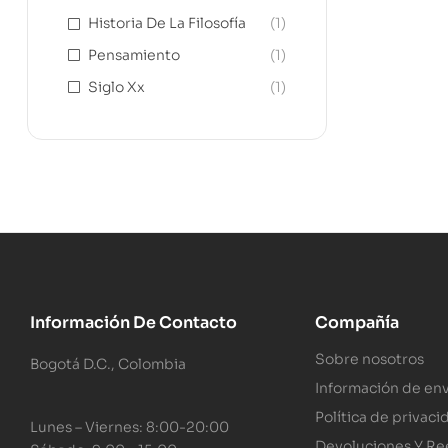
Historia De La Filosofía
(1)
Pensamiento
(1)
Siglo Xx
(1)
Información De Contacto
Compañía
Sobre nosotros
Bogotá D.C., Colombia
Información de env
Política de privaci
Lunes – Viernes: 8:00-20:00
Devoluciones Y R