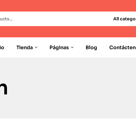
All catego
io
Tienda
Páginas
Blog
Contácten
n