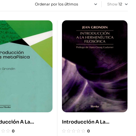
Show
ducción A La
Introducción A La
ísica
Hermenéutica Filosófica
0
0