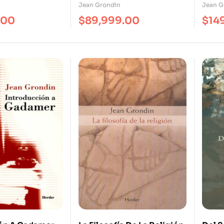
Jean Grondin
Jean G
.00
$
89,999.00
$
14