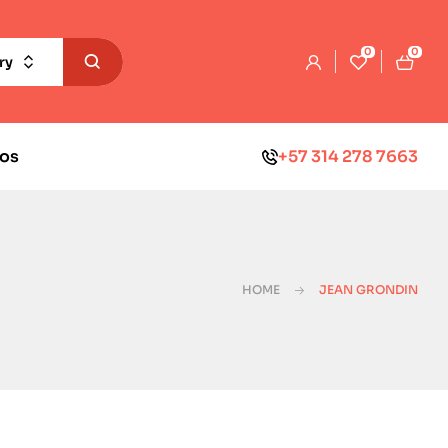
0
0
ry
os
+57 314 278 7663
HOME
JEAN GRONDIN