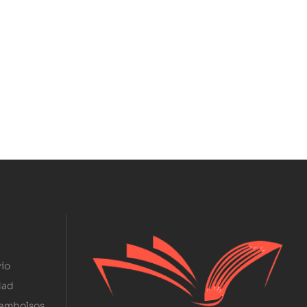
ío
dad
eembolsos