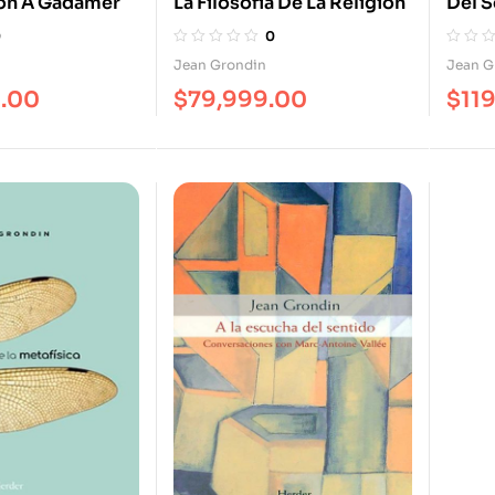
ón A Gadamer
La Filosofía De La Religión
Del S
La Id
0
0
Jean Grondin
Jean G
9.00
$
79,999.00
$
11