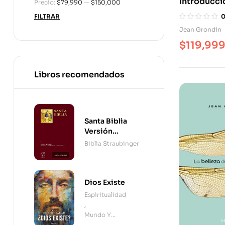
Introducci
Precio:
$79,990
—
$150,000
FILTRAR
Jean Grondin
$
119,99
Libros recomendados
Santa Biblia
Versión
Straubinger - 2
Biblia Straubinger
Tomos
Dios Existe
Espiritualidad
,
Mundo Y
Cristianismo