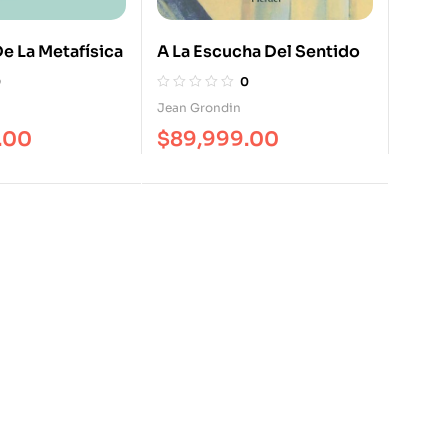
De La Metafísica
A La Escucha Del Sentido
0
0
Jean Grondin
.00
$
89,999.00