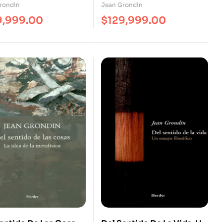
rondin
Jean Grondin
9,999.00
$
129,999.00