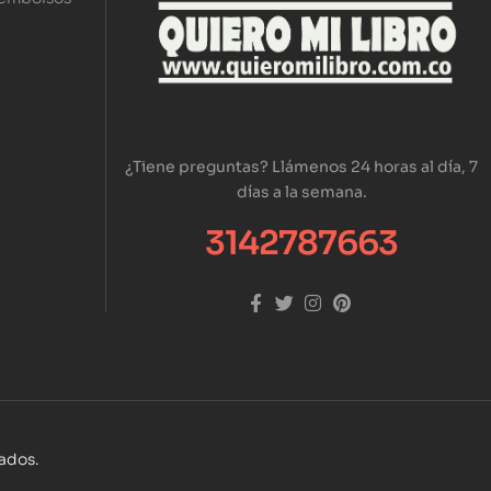
¿Tiene preguntas? Llámenos 24 horas al día, 7
días a la semana.
3142787663
vados.