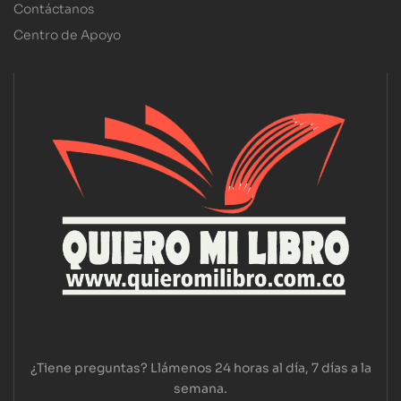
Contáctanos
Centro de Apoyo
¿Tiene preguntas? Llámenos 24 horas al día, 7 días a la
semana.