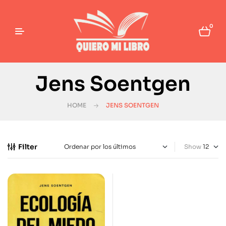
0
Jens Soentgen
HOME
JENS SOENTGEN
Filter
Show