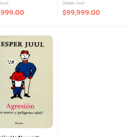
Ternura
Educación
 Juul
Jesper Juul
,999.00
$
99,999.00