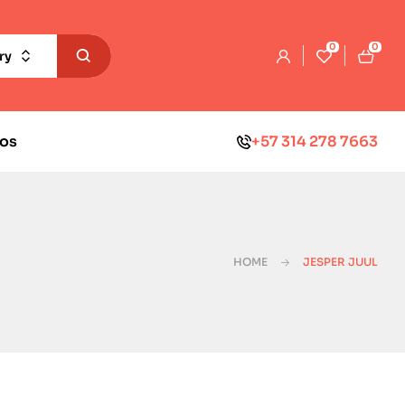
0
0
ry
os
+57 314 278 7663
HOME
JESPER JUUL