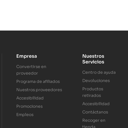
Empresa
Nuestros
Servicios
Convertirse en
Centro de ayuda
proveedor
Devoluciones
Programa de afiliados
Productos
Nuestros proveedores
retirados
Accesibilidad
Accesibilidad
Promociones
Contáctanos
Empleos
Recoger en
tienda