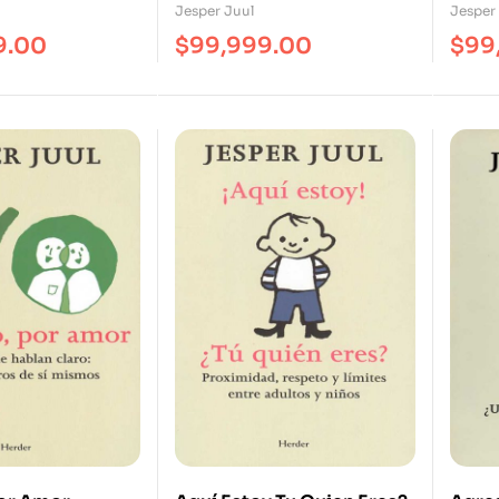
ores Básicos
Asesoramiento Para
Con 
Jesper Juul
Jesper
ia
Padres Con Hijos
9.00
$
99,999.00
$
99
Autónomos Desde Una
Edad Temprana