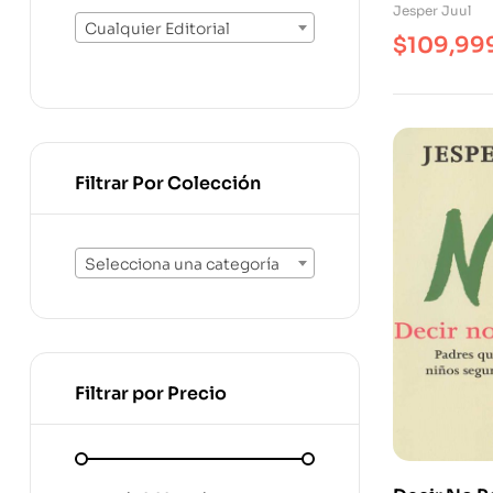
Nuevos Val
Jesper Juul
De La Famil
Cualquier Editorial
$
109,99
Filtrar Por Colección
Selecciona una categoría
Filtrar por Precio