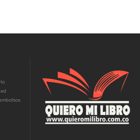
ío
dad
eembolsos