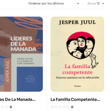
Show
es De La Manada
La Familia Competente
Guiar A La Familia
Nuevos Caminos En La
0
0