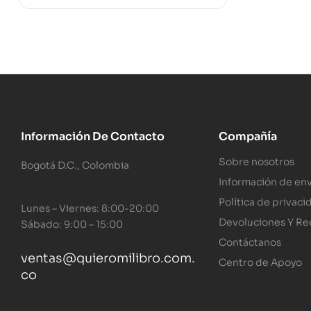
Información De Contacto
Compañía
Sobre nosotros
Bogotá D.C., Colombia
Información de env
Política de privaci
Lunes – Viernes: 8:00-20:00
Devoluciones Y R
Sábado: 9:00 – 15:00
Contáctanos
ventas@quieromilibro.com.
Centro de Apoyo
co