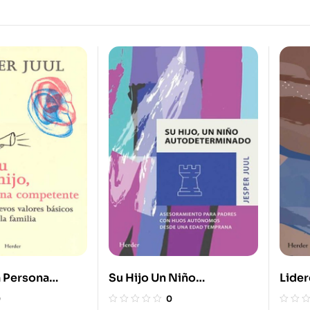
a Persona
Su Hijo Un Niño
Lider
. Hacia Los
Autodeterminado
Como 
0
0