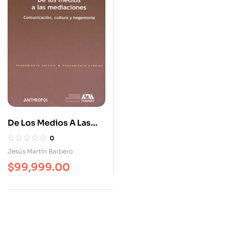
De Los Medios A Las
Mediaciones.
0
Comunicación, Cultura
Jesús Martín Barbero
Y Hegemonía
$
99,999.00