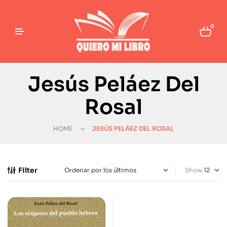
0
Jesús Peláez Del
Rosal
HOME
JESÚS PELÁEZ DEL ROSAL
Filter
Show