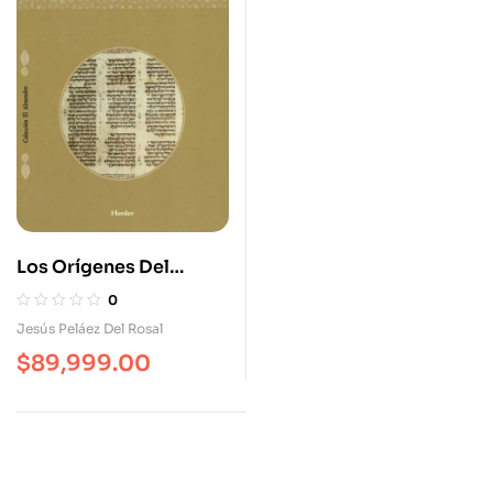
Los Orígenes Del
Pueblo Hebreo
0
Jesús Peláez Del Rosal
$
89,999.00