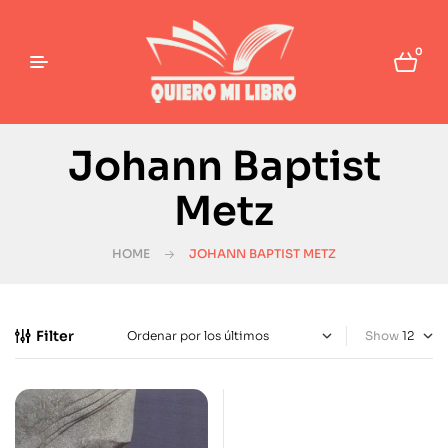
0
Johann Baptist
Metz
HOME
JOHANN BAPTIST METZ
Filter
Show