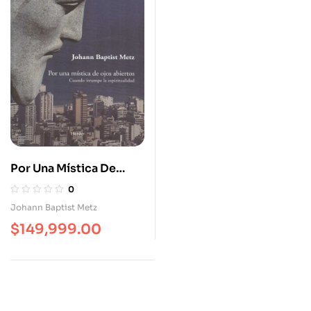
Por Una Mística De
Ojos Abiertos
0
Johann Baptist Metz
$
149,999.00