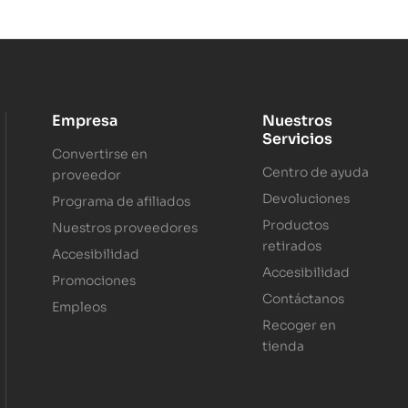
Empresa
Nuestros
Servicios
Convertirse en
Centro de ayuda
proveedor
Devoluciones
Programa de afiliados
Productos
Nuestros proveedores
retirados
Accesibilidad
Accesibilidad
Promociones
Contáctanos
Empleos
Recoger en
tienda