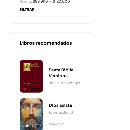
Precio:
$89,990
—
$120,000
FILTRAR
Libros recomendados
Santa Biblia
Versión
Straubinger - 2
Biblia Straubinger
Tomos
Dios Existe
Espiritualidad
,
Mundo Y
Cristianismo