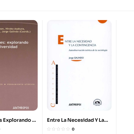
s Explorando La
Entre La Necesidad Y La
Contingencia
0
0