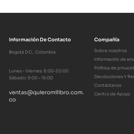
Información De Contacto
Compañía
Sobre nosotros
Bogotá D.C., Colombia
Información de env
Política de privaci
Lunes – Viernes: 8:00-20:00
Devoluciones Y R
Sábado: 9:00 – 15:00
Contáctanos
ventas@quieromilibro.com.
Centro de Apoyo
co