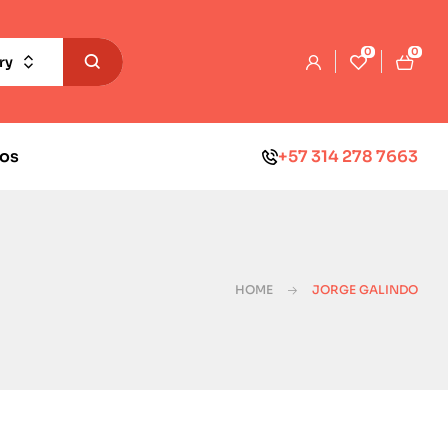
0
0
ry
os
+57 314 278 7663
HOME
JORGE GALINDO