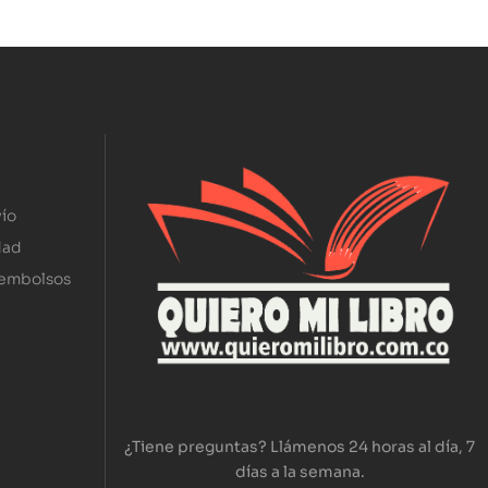
ío
dad
eembolsos
¿Tiene preguntas? Llámenos 24 horas al día, 7
días a la semana.