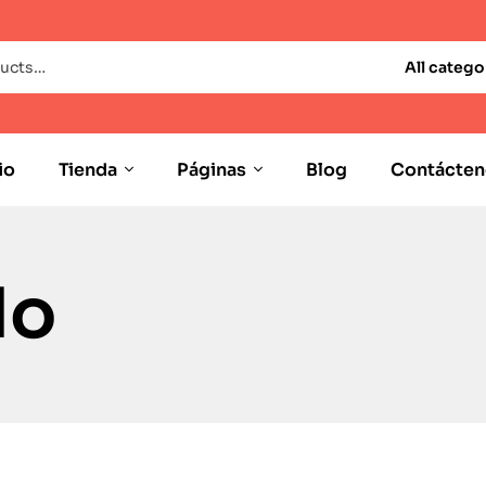
All catego
io
Tienda
Páginas
Blog
Contácten
do