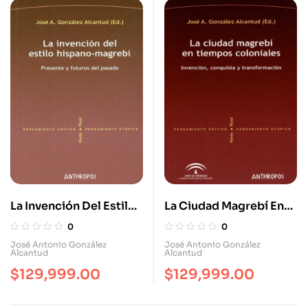
La Invención Del Estilo
La Ciudad Magrebí En
Hispano Magrebi
Tiempos Coloniales
0
0
José Antonio González
José Antonio González
Alcantud
Alcantud
$
129,999.00
$
129,999.00