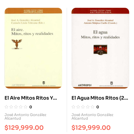
El Aire Mitos Ritos Y
El Agua Mitos Ritos (2ª
Realidades
Ed) Y Realidades
0
0
José Antonio González
José Antonio González
Alcantud
Alcantud
$
129,999.00
$
129,999.00