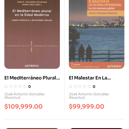
El Mediterráneo Plural
El Malestar En La
En La Edad Moderna.
Cultura Patrimonial. La
0
0
Sujeto Histórico Y
Otra Memoria Global
José Antonio González
José Antonio González
Alcantud
Alcantud
Diversidad Cultural
$
109,999.00
$
99,999.00