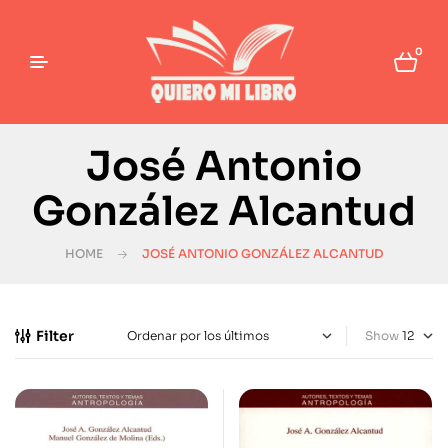
0
José Antonio
González Alcantud
HOME
JOSÉ ANTONIO GONZÁLEZ ALCANTUD
Filter
Show