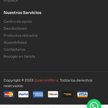
Empleos
Nuestros Servicios
Centro de ayuda
Devoluciones
Productos retirados
Accesibilidad
Contáctanos
Recoger en tienda
Copyright © 2023
Quieromilibro
. Todos los derechos
reservados.