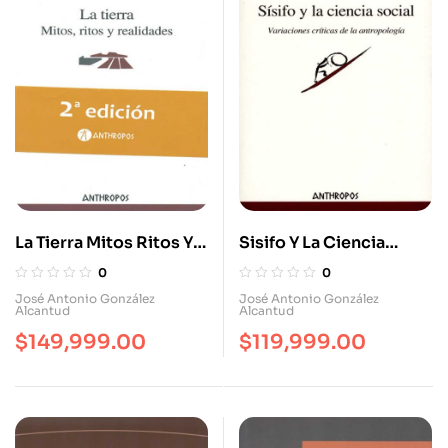
La Tierra Mitos Ritos Y
Sisifo Y La Ciencia
Realidades (2ª Ed)
Social. Variaciones
0
0
Criticas De La
José Antonio González
José Antonio González
Alcantud
Alcantud
Antropología
$
149,999.00
$
119,999.00