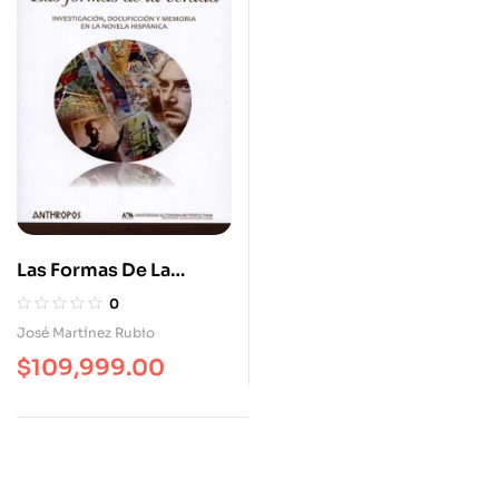
Las Formas De La
Verdad. Investigación
0
Docuficcion Y Memoria
José Martínez Rubio
En La Novela Hispánica
$
109,999.00