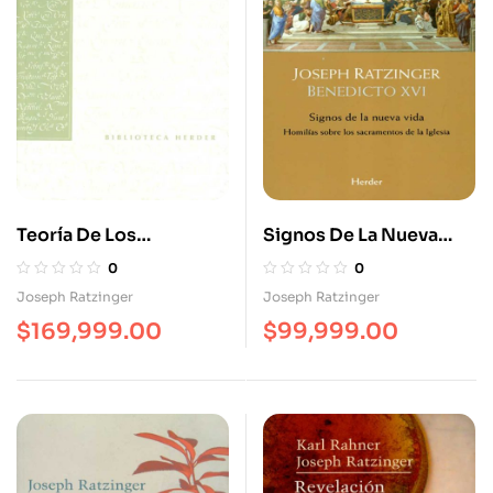
Teoría De Los
Signos De La Nueva
Principios Teológicos
Vida. Homilías Sobre
0
0
Los Sacramentos De La
Joseph Ratzinger
Joseph Ratzinger
Iglesia
$
169,999.00
$
99,999.00