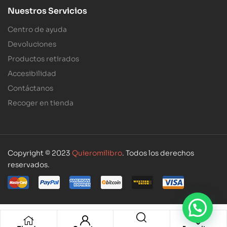
Nuestros Servicios
Centro de ayuda
Devoluciones
Productos retirados
Accesibilidad
Contáctanos
Recoger en tienda
Copyright © 2023
Quieromilibro
. Todos los derechos
reservados.