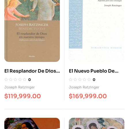
El Resplandor De Dios
El Nuevo Pueblo De
En Nuestro Tiempo.
Dios
0
0
Meditaciones Sobre El
Joseph Ratzinger
Joseph Ratzinger
Año Litúrgico
$
119,999.00
$
169,999.00