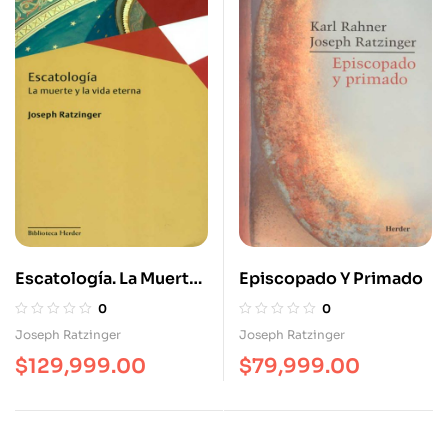
Escatología. La Muerte
Episcopado Y Primado
Y La Vida Eterna
0
0
Joseph Ratzinger
Joseph Ratzinger
$
129,999.00
$
79,999.00