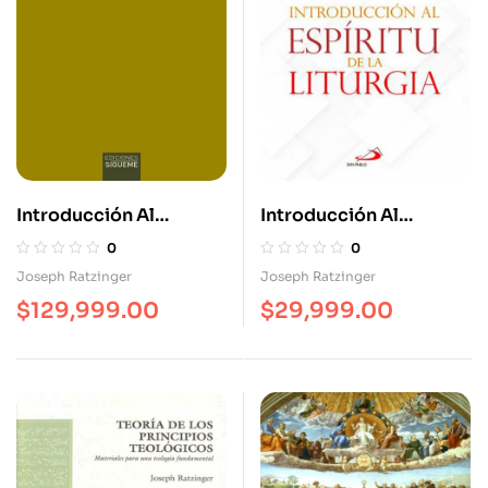
Introducción Al
Introducción Al
Cristianismo
Espíritu De La Liturgia
0
0
Joseph Ratzinger
Joseph Ratzinger
$
129,999.00
$
29,999.00