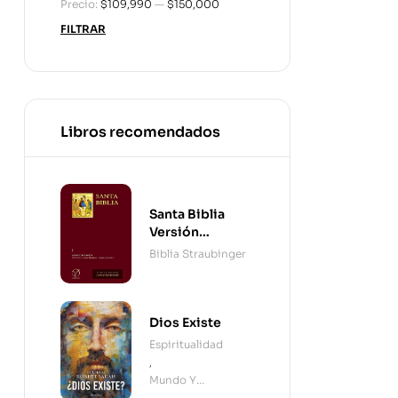
Precio:
$109,990
—
$150,000
FILTRAR
Libros recomendados
Santa Biblia
Versión
Straubinger - 2
Biblia Straubinger
Tomos
Dios Existe
Espiritualidad
,
Mundo Y
Cristianismo