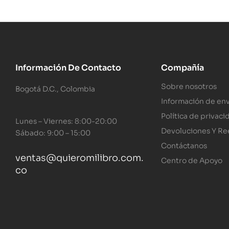
Información De Contacto
Compañía
Sobre nosotros
Bogotá D.C., Colombia
Información de env
Política de privaci
Lunes – Viernes: 8:00-20:00
Devoluciones Y R
Sábado: 9:00 – 15:00
Contáctanos
ventas@quieromilibro.com.
Centro de Apoyo
co