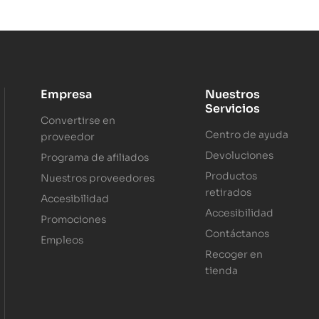
Empresa
Nuestros
Servicios
Convertirse en
Centro de ayuda
proveedor
Devoluciones
Programa de afiliados
Productos
Nuestros proveedores
retirados
Accesibilidad
Accesibilidad
Promociones
Contáctanos
Empleos
Recoger en
tienda