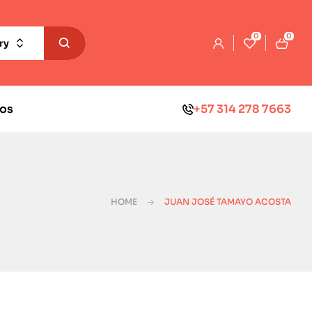
0
0
ry
os
+57 314 278 7663
HOME
JUAN JOSÉ TAMAYO ACOSTA