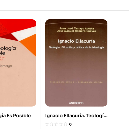
ía Es Posible
Ignacio Ellacuría. Teología,
Filosofía Y Crítica De La
0
0