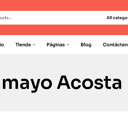
All catego
io
Tienda
Páginas
Blog
Contácten
amayo Acosta