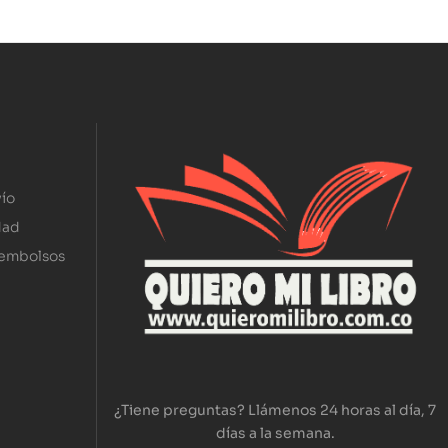
ío
dad
eembolsos
¿Tiene preguntas? Llámenos 24 horas al día, 7
días a la semana.