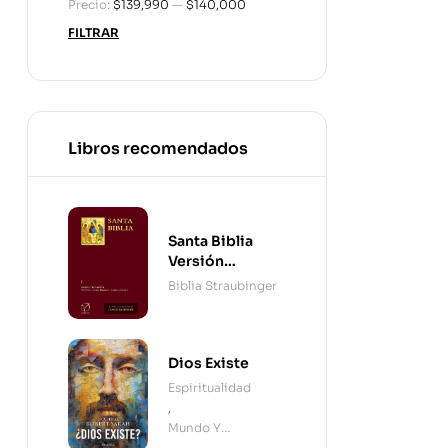
Precio:
$139,990
—
$140,000
FILTRAR
Libros recomendados
Santa Biblia
Versión
Straubinger - 2
Biblia Straubinger
Tomos
Dios Existe
Espiritualidad
,
Mundo Y
Cristianismo