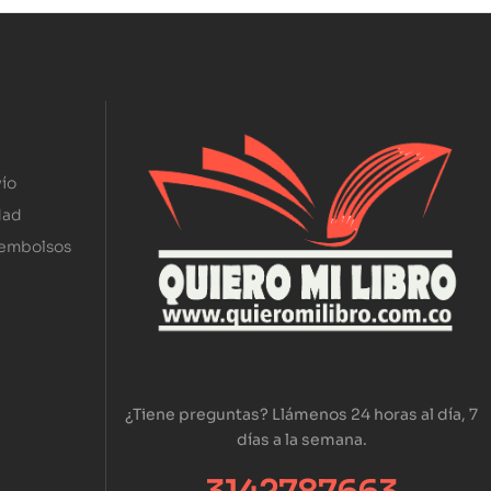
ío
dad
eembolsos
¿Tiene preguntas? Llámenos 24 horas al día, 7
días a la semana.