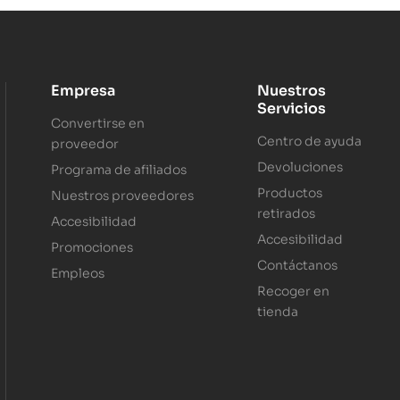
Empresa
Nuestros
Servicios
Convertirse en
Centro de ayuda
proveedor
Devoluciones
Programa de afiliados
Productos
Nuestros proveedores
retirados
Accesibilidad
Accesibilidad
Promociones
Contáctanos
Empleos
Recoger en
tienda