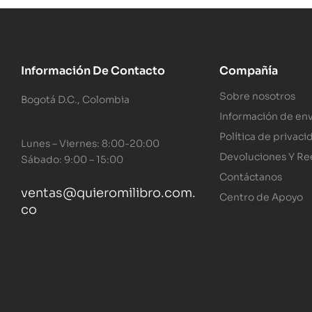
Información De Contacto
Compañía
Sobre nosotros
Bogotá D.C., Colombia
Información de env
Política de privaci
Lunes – Viernes: 8:00-20:00
Devoluciones Y R
Sábado: 9:00 – 15:00
Contáctanos
ventas@quieromilibro.com.
Centro de Apoyo
co