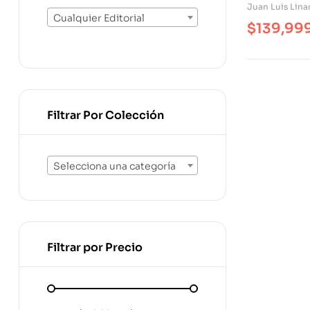
Inteligenci
Juan Luis Lina
Cualquier Editorial
$
139,99
Filtrar Por Colección
Selecciona una categoría
Filtrar por Precio