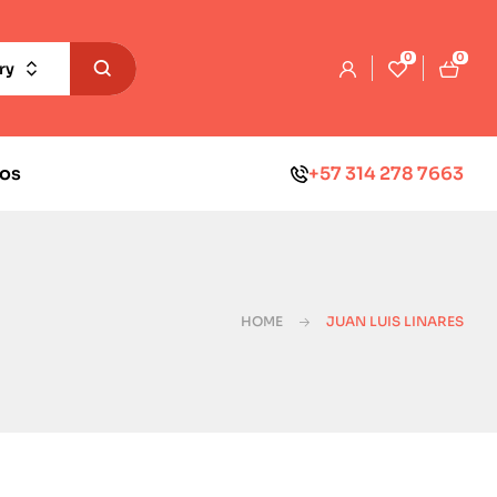
0
0
ry
os
+57 314 278 7663
HOME
JUAN LUIS LINARES