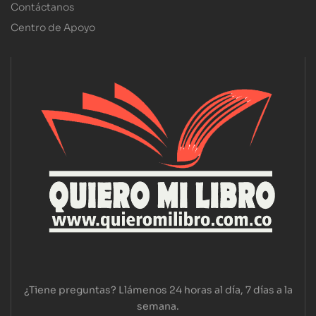
Contáctanos
Centro de Apoyo
¿Tiene preguntas? Llámenos 24 horas al día, 7 días a la
semana.