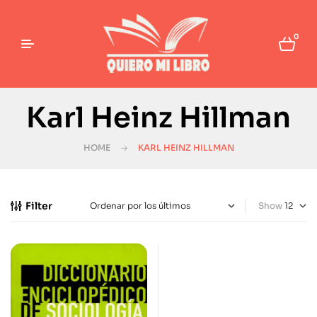
0
Karl Heinz Hillman
HOME
KARL HEINZ HILLMAN
Filter
Show