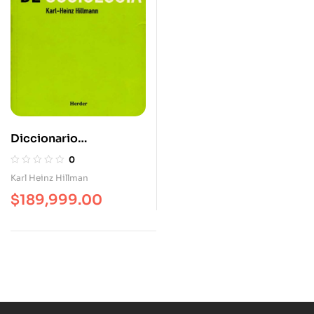
Diccionario
Enciclopédico De
0
Sociología
Karl Heinz Hillman
$
189,999.00