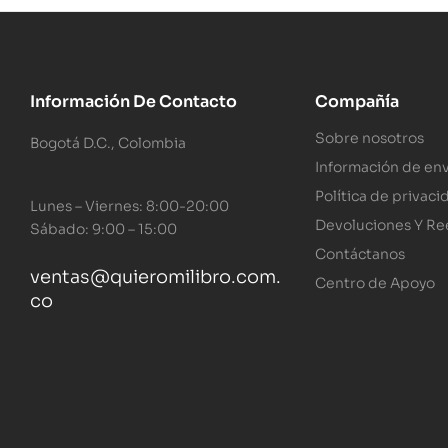
Información De Contacto
Compañía
Sobre nosotros
Bogotá D.C., Colombia
Información de env
Política de privaci
Lunes – Viernes: 8:00-20:00
Devoluciones Y R
Sábado: 9:00 – 15:00
Contáctanos
ventas@quieromilibro.com.
Centro de Apoyo
co