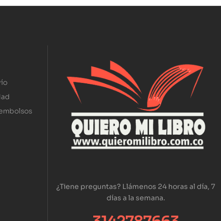
ío
dad
eembolsos
¿Tiene preguntas? Llámenos 24 horas al día, 7
días a la semana.