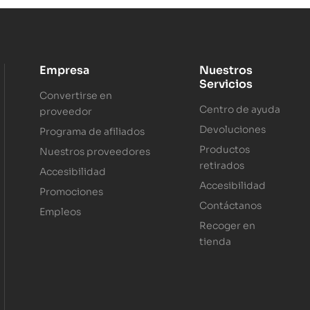
Empresa
Nuestros
Servicios
Convertirse en
Centro de ayuda
proveedor
Devoluciones
Programa de afiliados
Productos
Nuestros proveedores
retirados
Accesibilidad
Accesibilidad
Promociones
Contáctanos
Empleos
Recoger en
tienda