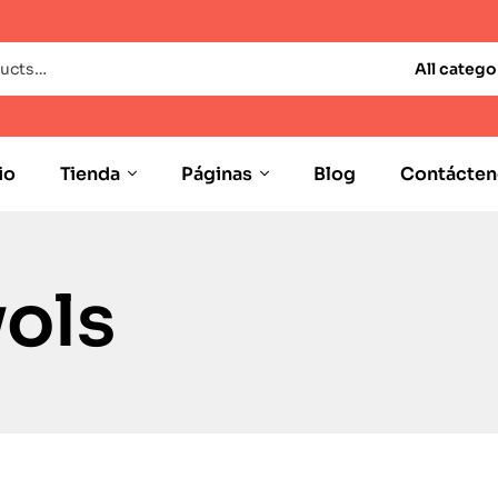
All catego
io
Tienda
Páginas
Blog
Contácten
vols