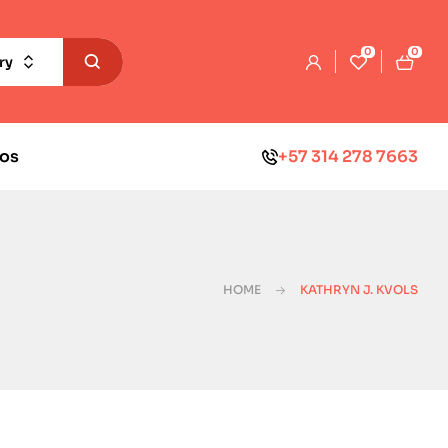
0
0
ry
os
+57 314 278 7663
HOME
KATHRYN J. KVOLS