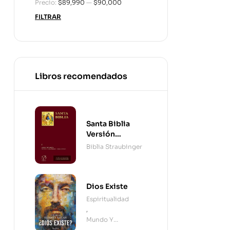
Precio:
$89,990
—
$90,000
FILTRAR
Libros recomendados
Santa Biblia
Versión
Straubinger - 2
Biblia Straubinger
Tomos
Dios Existe
Espiritualidad
,
Mundo Y
Cristianismo