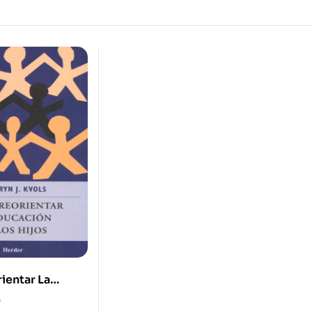
entar La
De Los Hijos
0