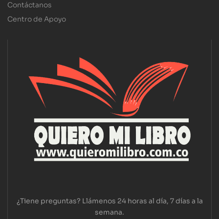
Contáctanos
Centro de Apoyo
¿Tiene preguntas? Llámenos 24 horas al día, 7 días a la
semana.