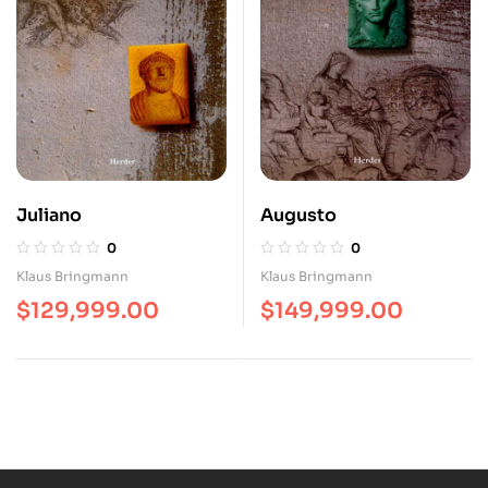
Juliano
Augusto
0
0
Klaus Bringmann
Klaus Bringmann
$
129,999.00
$
149,999.00