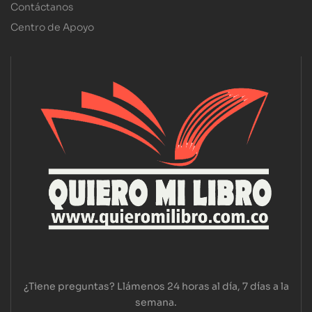
Contáctanos
Centro de Apoyo
¿Tiene preguntas? Llámenos 24 horas al día, 7 días a la
semana.