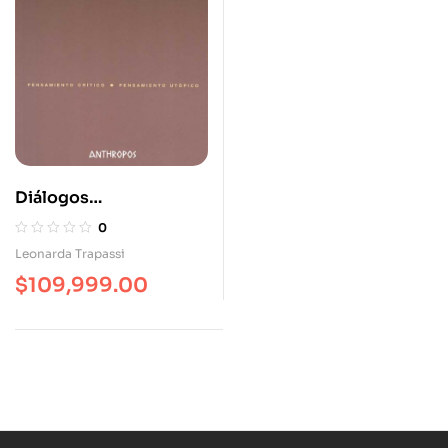
Diálogos
Interculturales:
0
Lenguas Literaturas Y
Leonarda Trapassi
Sociedad
$
109,999.00