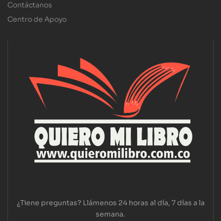
Contáctanos
Centro de Apoyo
¿Tiene preguntas? Llámenos 24 horas al día, 7 días a la
semana.