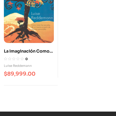
La Imaginación Como
Fuerza Curativa. Como
0
Tratar Las Secuelas De
Luise Reddemann
Un Trauma
$
89,999.00