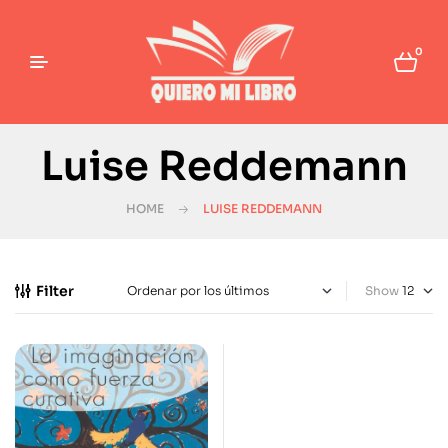
0
Luise Reddemann
HOME
LUISE REDDEMANN
Filter
Show