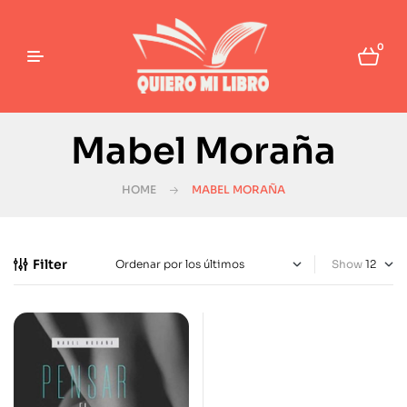
0
Mabel Moraña
HOME
MABEL MORAÑA
Filter
Show