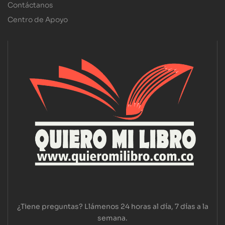
Contáctanos
Centro de Apoyo
¿Tiene preguntas? Llámenos 24 horas al día, 7 días a la
semana.