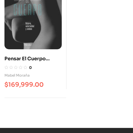
Pensar El Cuerpo
Historia Materialidad Y
0
Símbolo
Mabel Moraña
$
169,999.00