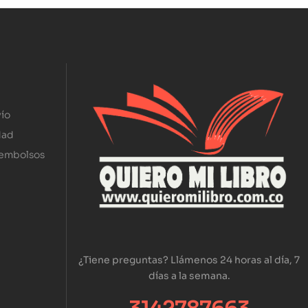
ío
dad
eembolsos
¿Tiene preguntas? Llámenos 24 horas al día, 7
días a la semana.