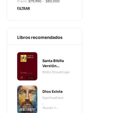
Precio:
$79,990
—
$80,000
FILTRAR
Libros recomendados
Santa Biblia
Versión
Straubinger - 2
Biblia Straubinger
Tomos
Dios Existe
Espiritualidad
,
Mundo Y
Cristianismo