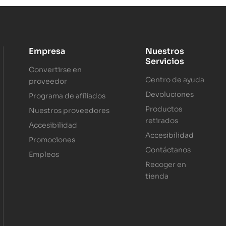
Empresa
Nuestros
Servicios
Convertirse en
Centro de ayuda
proveedor
Devoluciones
Programa de afiliados
Productos
Nuestros proveedores
retirados
Accesibilidad
Accesibilidad
Promociones
Contáctanos
Empleos
Recoger en
tienda