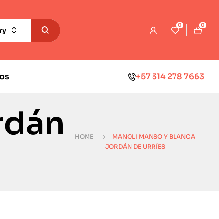
0
0
ry
os
+57 314 278 7663
rdán
HOME
MANOLI MANSO Y BLANCA
JORDÁN DE URRÍES