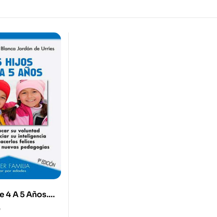
e 4 A 5 Años.
ar Su
0