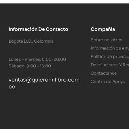
Información De Contacto
Compañía
Sobre nosotros
Bogotá D.C., Colombia
Información de env
Política de privaci
Lunes – Viernes: 8:00-20:00
Devoluciones Y R
Sábado: 9:00 – 15:00
Contáctanos
ventas@quieromilibro.com.
Centro de Apoyo
co