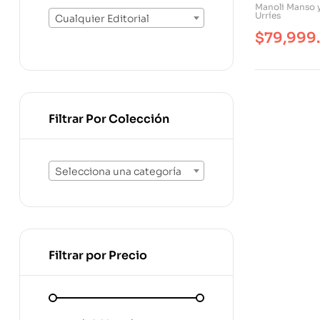
Voluntad?
Manoli Manso 
Urríes
Potenciar S
Cualquier Editorial
Cómo Hacer
$
79,999
Cómo Apli
Pedagogia
Filtrar Por Colección
Selecciona una categoría
Filtrar por Precio