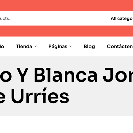
All catego
io
Tienda
Páginas
Blog
Contácten
o Y Blanca Jo
 Urríes