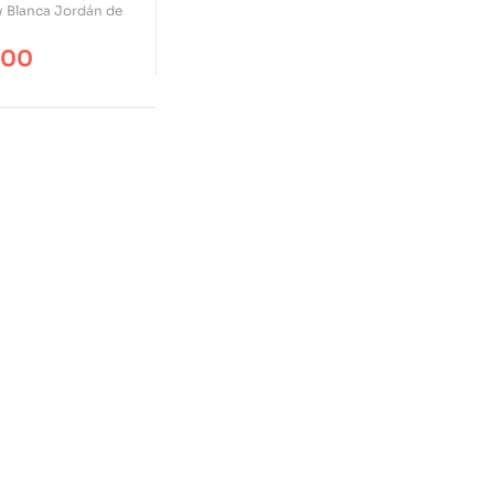
 Cómo
y Blanca Jordán de
u Inteligencia?
los Felices?
.00
car Nuevas
s?