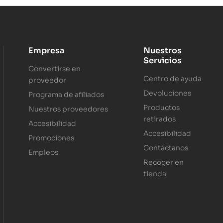
Empresa
Nuestros
Servicios
Convertirse en
Centro de ayuda
proveedor
Devoluciones
Programa de afiliados
Productos
Nuestros proveedores
retirados
Accesibilidad
Accesibilidad
Promociones
Contáctanos
Empleos
Recoger en
tienda