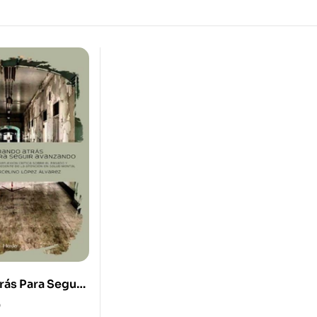
rás Para Seguir
Una Reflexión
0