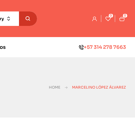
0
0
ry
os
+57 314 278 7663
HOME
MARCELINO LÓPEZ ÁLVAREZ