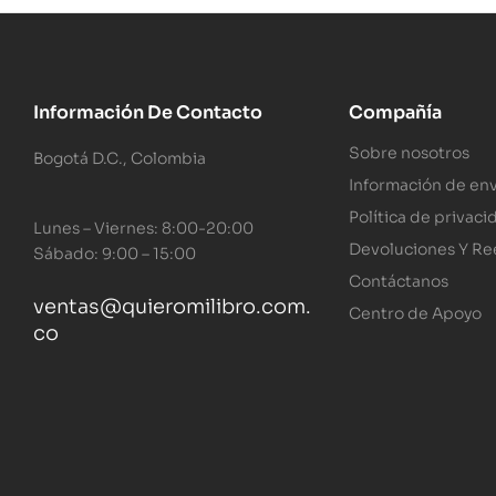
Información De Contacto
Compañía
Sobre nosotros
Bogotá D.C., Colombia
Información de env
Política de privaci
Lunes – Viernes: 8:00-20:00
Devoluciones Y R
Sábado: 9:00 – 15:00
Contáctanos
ventas@quieromilibro.com.
Centro de Apoyo
co