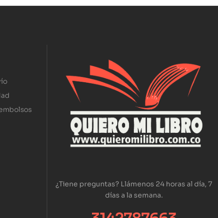
ío
dad
eembolsos
¿Tiene preguntas? Llámenos 24 horas al día, 7
días a la semana.