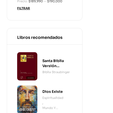
Precio:
$189,990
—
$190,000
FILTRAR
Libros recomendados
Santa Biblia
Versión
Straubinger - 2
Biblia Straubinger
Tomos
Dios Existe
Espiritualidad
,
Mundo Y
Cristianismo