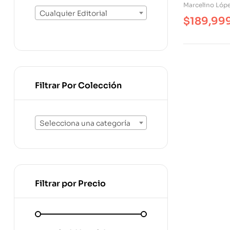
Crítica Sob
Marcelino Lópe
El Presente
Cualquier Editorial
$
189,99
Atención
Filtrar Por Colección
Selecciona una categoría
Filtrar por Precio