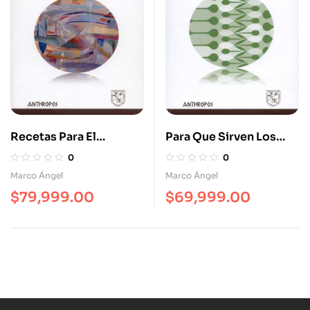
Recetas Para El
Para Que Sirven Los
Misterio. Ensayos De
Estudios Literarios?
0
0
Escritura Creativa
Marco Ángel
Marco Ángel
$
79,999.00
$
69,999.00