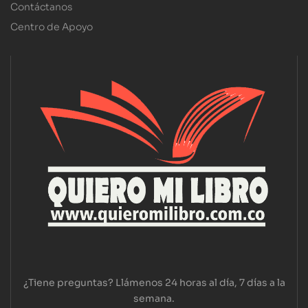
Contáctanos
Centro de Apoyo
¿Tiene preguntas? Llámenos 24 horas al día, 7 días a la
semana.