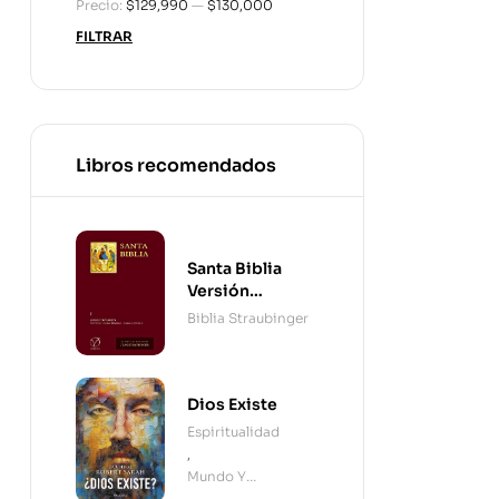
Precio:
$129,990
—
$130,000
FILTRAR
Libros recomendados
Santa Biblia
Versión
Straubinger - 2
Biblia Straubinger
Tomos
Dios Existe
Espiritualidad
,
Mundo Y
Cristianismo