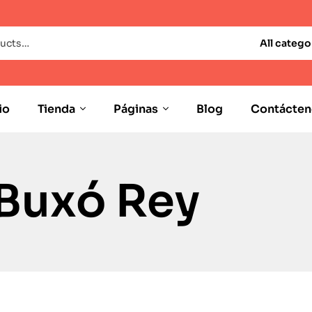
All catego
io
Tienda
Páginas
Blog
Contácten
 Buxó Rey