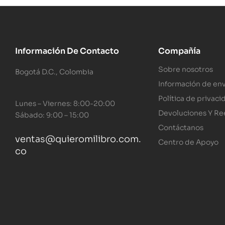
Información De Contacto
Compañía
Sobre nosotros
Bogotá D.C., Colombia
Información de env
Política de privaci
Lunes – Viernes: 8:00-20:00
Devoluciones Y R
Sábado: 9:00 – 15:00
Contáctanos
ventas@quieromilibro.com.
Centro de Apoyo
co