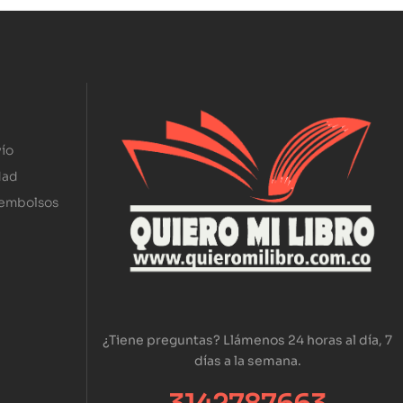
ío
dad
eembolsos
¿Tiene preguntas? Llámenos 24 horas al día, 7
días a la semana.