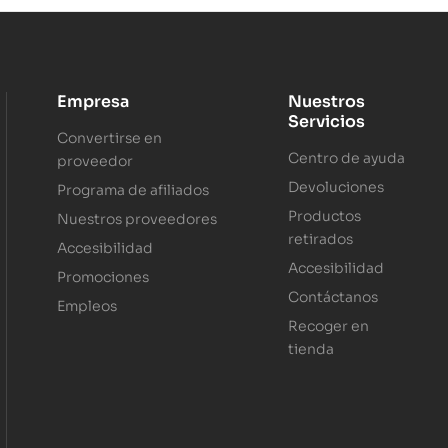
Empresa
Nuestros
Servicios
Convertirse en
Centro de ayuda
proveedor
Devoluciones
Programa de afiliados
Productos
Nuestros proveedores
retirados
Accesibilidad
Accesibilidad
Promociones
Contáctanos
Empleos
Recoger en
tienda