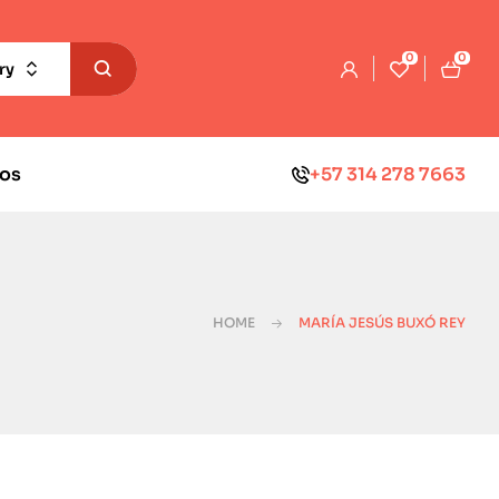
0
0
ry
os
+57 314 278 7663
HOME
MARÍA JESÚS BUXÓ REY