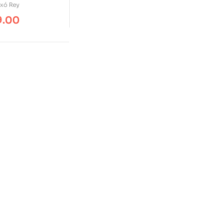
uxó Rey
9.00