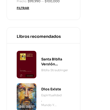
Precio:
$99,990
—
$100,000
FILTRAR
Libros recomendados
Santa Biblia
Versión
Straubinger - 2
Biblia Straubinger
Tomos
Dios Existe
Espiritualidad
,
Mundo Y
Cristianismo