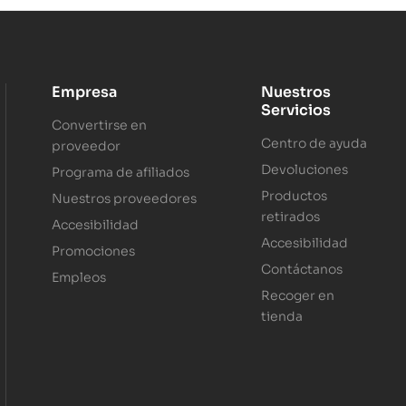
Empresa
Nuestros
Servicios
Convertirse en
Centro de ayuda
proveedor
Devoluciones
Programa de afiliados
Productos
Nuestros proveedores
retirados
Accesibilidad
Accesibilidad
Promociones
Contáctanos
Empleos
Recoger en
tienda