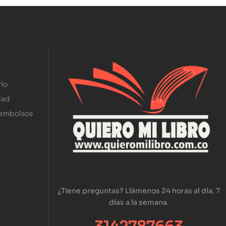
ío
dad
eembolsos
¿Tiene preguntas? Llámenos 24 horas al día, 7
días a la semana.