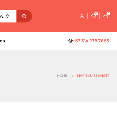
0
0
ry
os
+57 314 278 7663
HOME
MARIE LUISE KNOTT