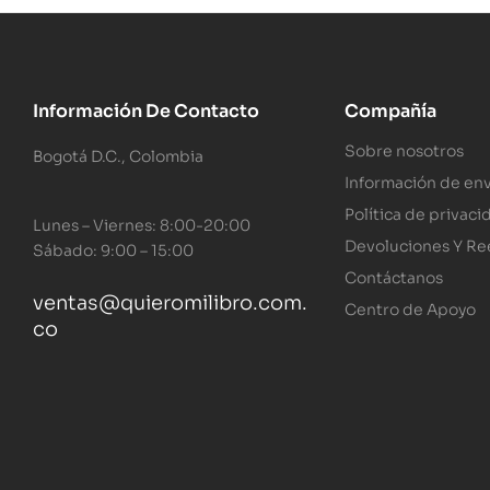
Información De Contacto
Compañía
Sobre nosotros
Bogotá D.C., Colombia
Información de env
Política de privaci
Lunes – Viernes: 8:00-20:00
Devoluciones Y R
Sábado: 9:00 – 15:00
Contáctanos
ventas@quieromilibro.com.
Centro de Apoyo
co