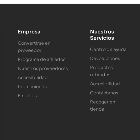
Empresa
Nuestros
Servicios
Convertirse en
Centro de ayuda
proveedor
Devoluciones
Programa de afiliados
Productos
Nuestros proveedores
retirados
Accesibilidad
Accesibilidad
Promociones
Contáctanos
Empleos
Recoger en
tienda