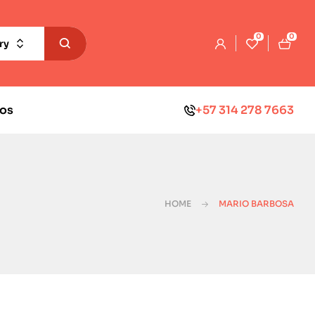
0
0
ry
os
+57 314 278 7663
HOME
MARIO BARBOSA