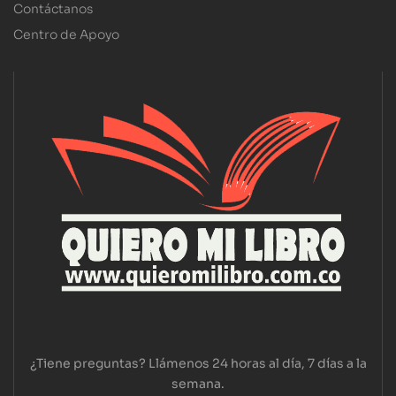
Contáctanos
Centro de Apoyo
¿Tiene preguntas? Llámenos 24 horas al día, 7 días a la
semana.