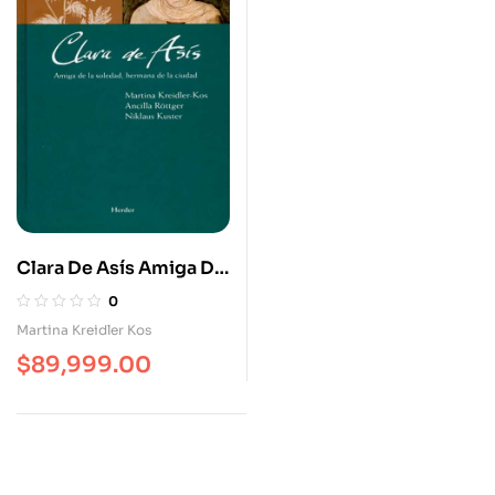
Clara De Asís Amiga De
La Soledad Hermana De
0
La Ciudad
Martina Kreidler Kos
$
89,999.00