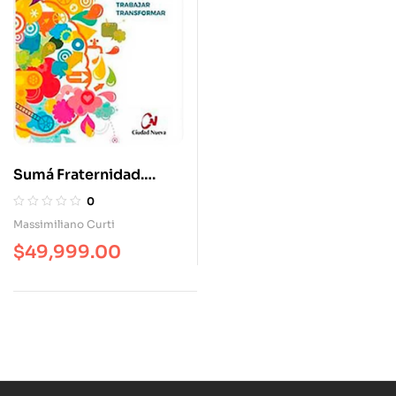
Sumá Fraternidad.
Claves Para Pensar,
0
Trabajar, Transformar
Massimiliano Curti
$
49,999.00