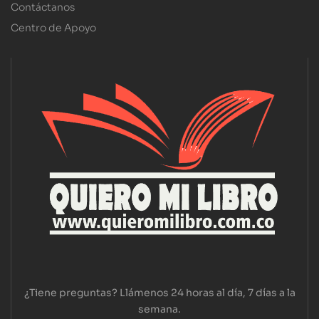
Contáctanos
Centro de Apoyo
¿Tiene preguntas? Llámenos 24 horas al día, 7 días a la
semana.