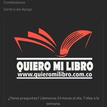
Contáctanos
Centro de Apoyo
¿Tiene preguntas? Llámenos 24 horas al día, 7 días a la
semana.